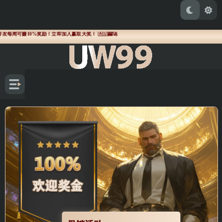
每周可赚10%奖励！立即加入赢取大奖！ 🇦🇺🎰🚀