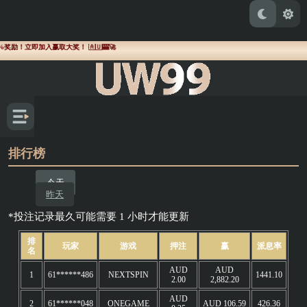
励！立即加入赢取大奖！ 🇦🇺🎰🚀
排行榜
今天
昨天
*投注记录最久可能需要 1 小时才能更新
排
玩家
游戏
押注
赢
派息率
名
AUD
AUD
1
61******486
NEXTSPIN
1441.10
2.00
2,882.20
AUD
2
61******048
ONEGAME
AUD 106.59
426.36