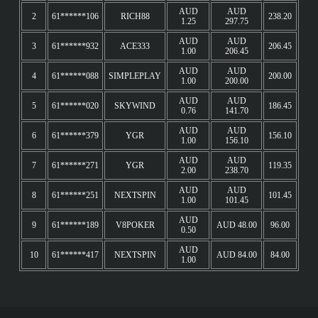
AUD
AUD
2
61******106
RICH88
238.20
1.25
297.75
AUD
AUD
3
61******932
ACE333
206.45
1.00
206.45
AUD
AUD
4
61******088
SIMPLEPLAY
200.00
1.00
200.00
AUD
AUD
5
61******020
SKYWIND
186.45
0.76
141.70
AUD
AUD
6
61******379
YGR
156.10
1.00
156.10
AUD
AUD
7
61******271
YGR
119.35
2.00
238.70
AUD
AUD
8
61******251
NEXTSPIN
101.45
1.00
101.45
AUD
9
61******189
V8POKER
AUD 48.00
96.00
0.50
AUD
10
61******417
NEXTSPIN
AUD 84.00
84.00
1.00