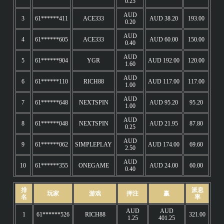
0.25
AUD
3
61******411
ACE333
AUD 38.20
193.00
0.20
AUD
4
61******605
ACE333
AUD 60.00
150.00
0.40
AUD
5
61******904
YGR
AUD 192.00
120.00
1.60
AUD
6
61******110
RICH88
AUD 117.00
117.00
1.00
AUD
7
61******648
NEXTSPIN
AUD 95.20
95.20
1.00
AUD
8
61******048
NEXTSPIN
AUD 21.95
87.80
0.25
AUD
9
61******062
SIMPLEPLAY
AUD 174.00
69.60
2.50
AUD
10
61******355
ONEGAME
AUD 24.00
60.00
0.40
排
派息
玩家
游戏
押注
赢
名
率
AUD
AUD
1
61******526
RICH88
321.00
1.25
401.25